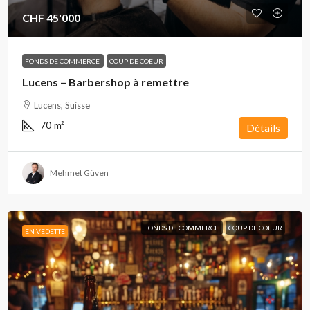
CHF 45'000
FONDS DE COMMERCE
COUP DE COEUR
Lucens – Barbershop à remettre
Lucens, Suisse
70
m²
Détails
Mehmet Güven
FONDS DE COMMERCE
COUP DE COEUR
EN VEDETTE