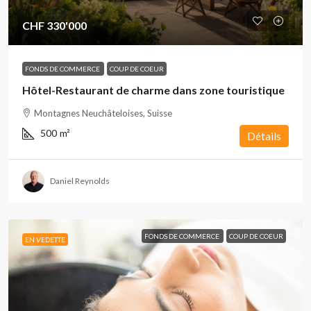
CHF 330'000
FONDS DE COMMERCE
COUP DE COEUR
Hôtel-Restaurant de charme dans zone touristique
Montagnes Neuchâteloises, Suisse
500
m²
Détails
Daniel Reynolds
FONDS DE COMMERCE
COUP DE COEUR
EN VEDETTE