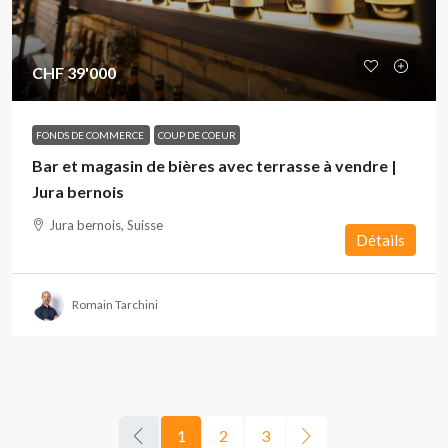
CHF 39'000
FONDS DE COMMERCE
COUP DE COEUR
Bar et magasin de bières avec terrasse à vendre |
Jura bernois
Jura bernois, Suisse
Détails
Romain Tarchini
1
2
3