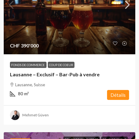
CHF 390'000
FONDS DE COMMERCE
COUP DE COEUR
Lausanne – Exclusif – Bar-Pub à vendre
Lausanne, Suisse
80
m²
Détails
Mehmet Güven