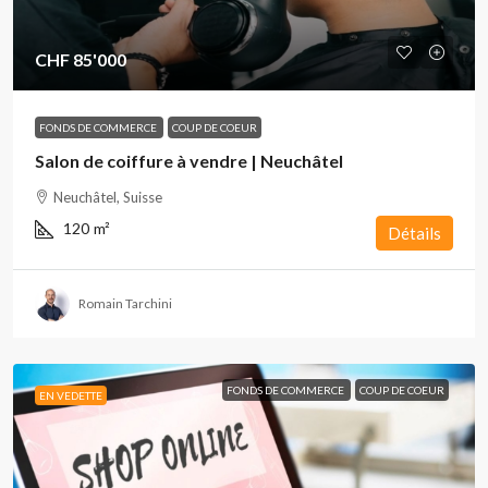
CHF 85'000
FONDS DE COMMERCE
COUP DE COEUR
Salon de coiffure à vendre | Neuchâtel
Neuchâtel, Suisse
120
m²
Détails
Romain Tarchini
FONDS DE COMMERCE
COUP DE COEUR
EN VEDETTE