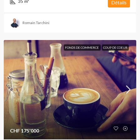
35
m²
Détails
Romain Tarchini
FONDS DE COMMERCE
COUP DE COEUR
CHF 175'000