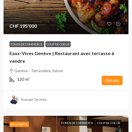
CHF 195'000
FONDS DE COMMERCE
COUP DE COEUR
Eaux-Vives Genève | Restaurant avec terrasse à
vendre
Genève - Terrassière, Suisse
120
m²
Détails
Romain Tarchini
FONDS DE COMMERCE
COUP DE COEUR
EN VEDETTE