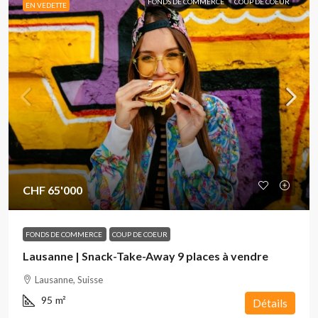
FONDS DE COMMERCE
COUP DE COEUR
EN VEDETTE
CHF 65'000
FONDS DE COMMERCE
COUP DE COEUR
Lausanne | Snack-Take-Away 9 places à vendre
Lausanne, Suisse
95
m²
Détails