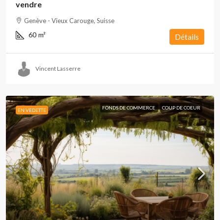
vendre
Genève - Vieux Carouge, Suisse
60
m²
Détails
Vincent Lasserre
FONDS DE COMMERCE
COUP DE COEUR
EN VEDETTE