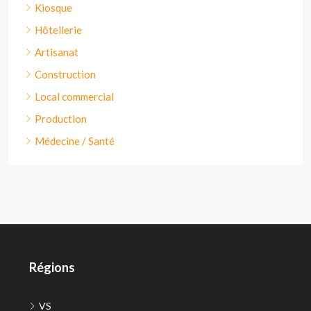
Kiosque
Hôtellerie
Artisanat
Construction
Local commercial
Production
Médecine / Santé
Régions
VS