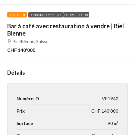
EN VEDETTE
FONDS DE COMMERCE
COUP DE COEUR
Bar à café avec restauration à vendre | Biel
Bienne
Biel/Bienne, Suisse
CHF 140'000
Détails
Numéro ID
VF1940
Prix
CHF 140'000
Surface
90 m²