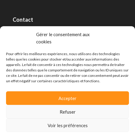
Contact
RT Capital First SA/Ltd
Gérer le consentement aux
cookies
Route de Lausanne 10, 1400 Yverdon-les-Bains
info@capitalfirst.ch
Pour offrir les meilleures expériences, nous utilisons des technologies
telles que les cookies pour stocker et/ou accéder aux informations des
appareils. Le fait de consentir à ces technologies nous permettra de traiter
des données telles que le comportement de navigation ou les ID uniques sur
ce site. Le fait de ne pas consentir ou de retirer son consentement peut avoir
un effet négatif sur certaines caractéristiques et fonctions.
Accepter
Refuser
Voir les préférences
© Capital First -
Politique de confidentialité