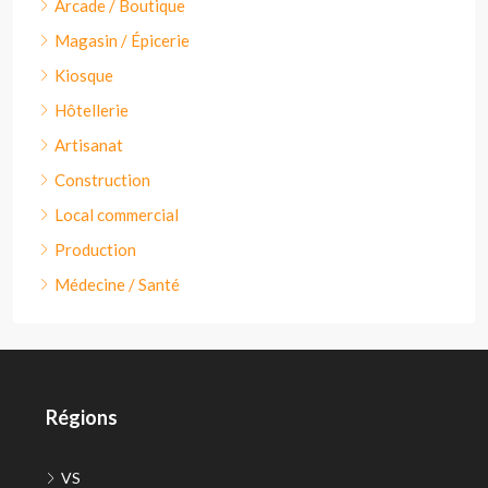
Arcade / Boutique
Magasin / Épicerie
Kiosque
Hôtellerie
Artisanat
Construction
Local commercial
Production
Médecine / Santé
Régions
VS