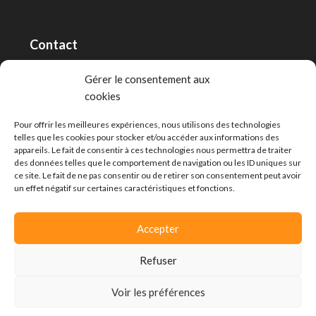
Contact
RT Capital First SA/Ltd
Gérer le consentement aux
cookies
Route de Lausanne 10, 1400 Yverdon-les-Bains
info@capitalfirst.ch
Pour offrir les meilleures expériences, nous utilisons des technologies
telles que les cookies pour stocker et/ou accéder aux informations des
appareils. Le fait de consentir à ces technologies nous permettra de traiter
des données telles que le comportement de navigation ou les ID uniques sur
ce site. Le fait de ne pas consentir ou de retirer son consentement peut avoir
un effet négatif sur certaines caractéristiques et fonctions.
Accepter
Refuser
Voir les préférences
© Capital First -
Politique de confidentialité