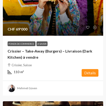
CHF 69'000
FONDS DE COMMERCE
A SAISIR
Crissier – Take-Away (Burgers) – Livraison (Dark
Kitchen) à vendre
Crissier, Suisse
110
m²
Détails
Mehmet Güven