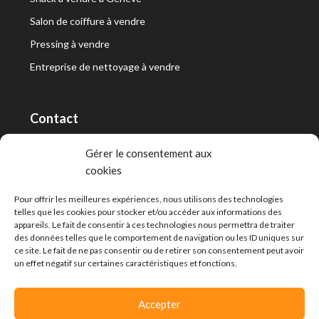
Salon de coiffure à vendre
Pressing à vendre
Entreprise de nettoyage à vendre
Contact
RT Capital First SA/Ltd
Gérer le consentement aux
cookies
Route de Lausanne 10, 1400 Yverdon-les-Bains
info@capitalfirst.ch
Pour offrir les meilleures expériences, nous utilisons des technologies
telles que les cookies pour stocker et/ou accéder aux informations des
appareils. Le fait de consentir à ces technologies nous permettra de traiter
des données telles que le comportement de navigation ou les ID uniques sur
ce site. Le fait de ne pas consentir ou de retirer son consentement peut avoir
un effet négatif sur certaines caractéristiques et fonctions.
Accepter