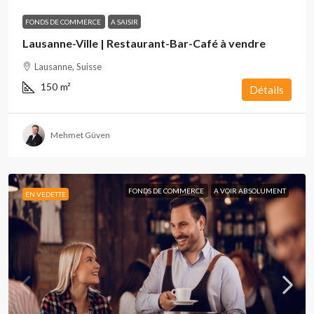
FONDS DE COMMERCE
A SAISIR
Lausanne-Ville | Restaurant-Bar-Café à vendre
Lausanne, Suisse
150
m²
Détails
Mehmet Güven
FONDS DE COMMERCE
A VOIR ABSOLUMENT
EN VEDETTE