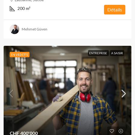
200
m²
Détails
Mehmet Güven
ENTREPRISE
A SAISIR
EN VEDETTE
CHF 400'000