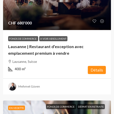
CHF 680'000
FONDS DE COMMERCE
A VOIR ABSOLUMENT
Lausanne | Restaurant d’exception avec
emplacement premium à vendre
Lausanne, Suisse
400
m²
Détails
Mehmet Güven
FONDS DE COMMERCE
DÉPART EN RETRAITE
EN VEDETTE