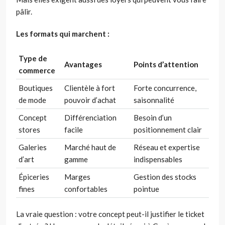
pâlir.
Les formats qui marchent :
Type de
Avantages
Points d’attention
commerce
Boutiques
Clientèle à fort
Forte concurrence,
de mode
pouvoir d’achat
saisonnalité
Concept
Différenciation
Besoin d’un
stores
facile
positionnement clair
Galeries
Marché haut de
Réseau et expertise
d’art
gamme
indispensables
Épiceries
Marges
Gestion des stocks
fines
confortables
pointue
La vraie question : votre concept peut-il justifier le ticket