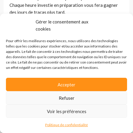
Chaque heure investie en préparation vous fera gagner
des jours de tracas plus tard.
Gérer le consentement aux
Pourquoi un Accompagnement
cookies
Expert est Clé pour Votre
Pour offrir les meilleures expériences, nous utilisons des technologies
Transmission Commerce Genève
telles que les cookies pour stocker et/ou accéder aux informations des
appareils. Le fait de consentir à ces technologies nous permettra de traiter
des données telles que le comportement de navigation ou les ID uniques sur
Se lancer seul dans l’acquisition d’un commerce à Genève ?
ce site. Le fait de ne pas consentir ou de retirer son consentement peut avoir
un effet négatif sur certaines caractéristiques et fonctions.
C’est un peu comme traverser les Alpes sans guide.
Techniquement faisable, mais avec un risque d’erreur qui
peut coûter cher. Très cher.
Accepter
La réalité du terrain est simple :
chaque transaction
Refuser
cache ses pièges
. Un bail commercial mal négocié, une
évaluation surévaluée de 30%, des passifs cachés qui
Voir les préférences
surgissent trois mois après la signature… Ces scénarios
ne sont pas rares. Ils sont même tristement banals pour
Politique de confidentialité
qui se lance sans filet.