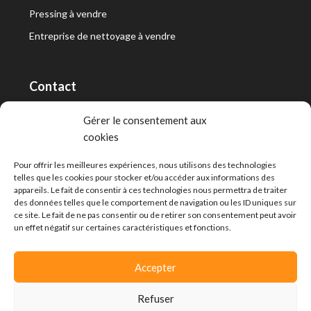
Pressing à vendre
Entreprise de nettoyage à vendre
Contact
RT Capital First SA/Ltd
Gérer le consentement aux
cookies
Route de Lausanne 10, 1400 Yverdon-les-Bains
info@capitalfirst.ch
Pour offrir les meilleures expériences, nous utilisons des technologies
telles que les cookies pour stocker et/ou accéder aux informations des
appareils. Le fait de consentir à ces technologies nous permettra de traiter
des données telles que le comportement de navigation ou les ID uniques sur
ce site. Le fait de ne pas consentir ou de retirer son consentement peut avoir
un effet négatif sur certaines caractéristiques et fonctions.
Accepter
Refuser