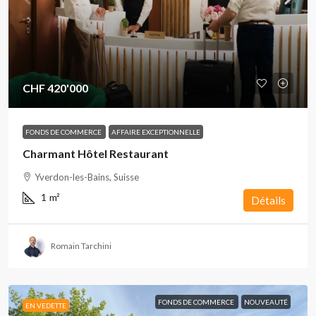
CHF 420'000
FONDS DE COMMERCE
AFFAIRE EXCEPTIONNELLE
Charmant Hôtel Restaurant
Yverdon-les-Bains, Suisse
1
m²
Détails
Romain Tarchini
FONDS DE COMMERCE
NOUVEAUTÉ
EN VEDETTE