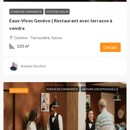
FONDS DE COMMERCE
COUP DE COEUR
Eaux-Vives Genève | Restaurant avec terrasse à
vendre
Genève - Terrassière, Suisse
120
m²
Détails
Romain Tarchini
FONDS DE COMMERCE
AFFAIRE EXCEPTIONNELLE
EN VEDETTE