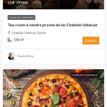
CHF 79'000
FONDS DE COMMERCE
Tea-room à vendre proche du lac Chablais Valaisan
Chablais Valaisan, Suisse
100
m²
Détails
Fausto Pizza
FONDS DE COMMERCE