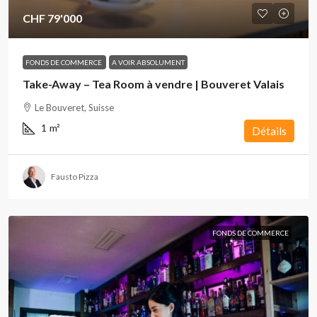
CHF 79'000
FONDS DE COMMERCE
A VOIR ABSOLUMENT
Take-Away – Tea Room à vendre | Bouveret Valais
Le Bouveret, Suisse
1
m²
Détails
Fausto Pizza
FONDS DE COMMERCE