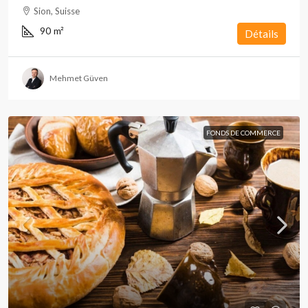
Sion, Suisse
90
m²
Détails
Mehmet Güven
FONDS DE COMMERCE