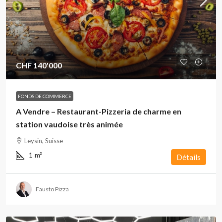
CHF 140'000
FONDS DE COMMERCE
A Vendre – Restaurant-Pizzeria de charme en
station vaudoise très animée
Leysin, Suisse
1
m²
Détails
Fausto Pizza