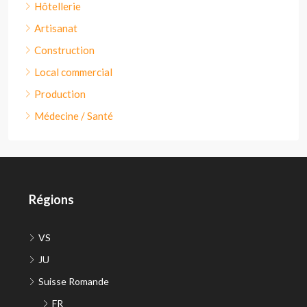
Hôtellerie
Artisanat
Construction
Local commercial
Production
Médecine / Santé
Régions
VS
JU
Suisse Romande
FR