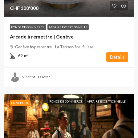
CHF 100'000
FONDS DE COMMERCE
AFFAIRE EXCEPTIONNELLE
Arcade à remettre | Genève
Genève hypercentre - La Terrassière, Suisse
69
m²
Détails
Vincent Lasserre
FONDS DE COMMERCE
AFFAIRE EXCEPTIONNELLE
EN VEDETTE