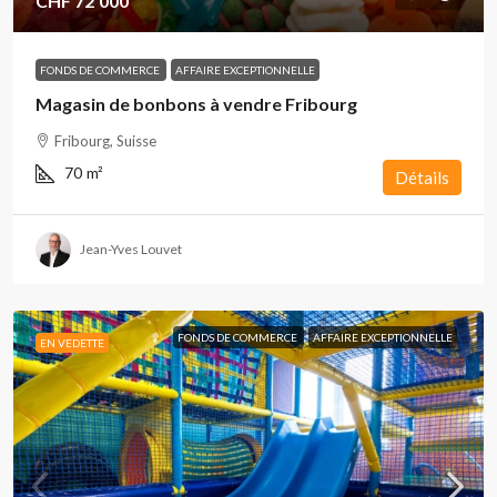
CHF 72'000
FONDS DE COMMERCE
AFFAIRE EXCEPTIONNELLE
Magasin de bonbons à vendre Fribourg
Fribourg, Suisse
70
m²
Détails
Jean-Yves Louvet
FONDS DE COMMERCE
AFFAIRE EXCEPTIONNELLE
EN VEDETTE