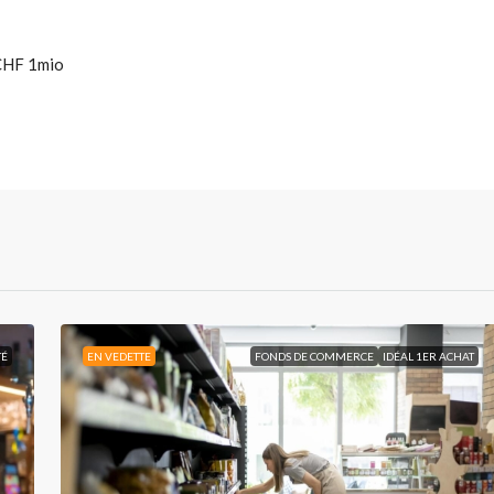
 CHF 1mio
TÉ
EN VEDETTE
FONDS DE COMMERCE
IDÉAL 1ER ACHAT