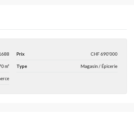
1688
Prix
CHF 690'000
70 m²
Type
Magasin / Épicerie
merce