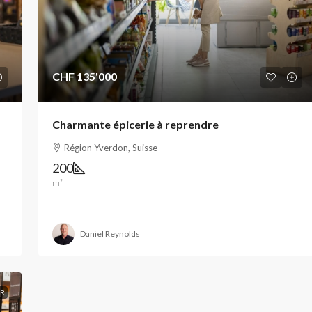
CHF 135'000
Charmante épicerie à reprendre
Région Yverdon, Suisse
200
m²
Daniel Reynolds
IR