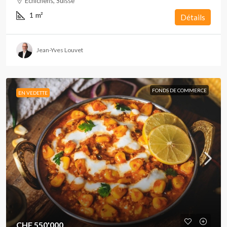
Echichens, Suisse
1
m²
Détails
Jean-Yves Louvet
FONDS DE COMMERCE
EN VEDETTE
CHF 550'000