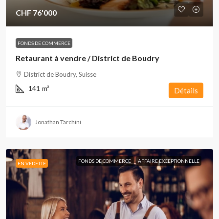
CHF 76'000
FONDS DE COMMERCE
Retaurant à vendre / District de Boudry
District de Boudry, Suisse
141
m²
Détails
Jonathan Tarchini
FONDS DE COMMERCE
AFFAIRE EXCEPTIONNELLE
EN VEDETTE