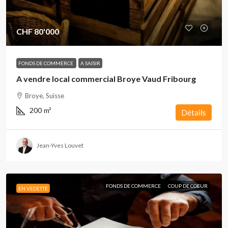
CHF 80'000
FONDS DE COMMERCE
A SAISIR
A vendre local commercial Broye Vaud Fribourg
Broye, Suisse
200
m²
Détails
Jean-Yves Louvet
FONDS DE COMMERCE
COUP DE COEUR
EN VEDETTE