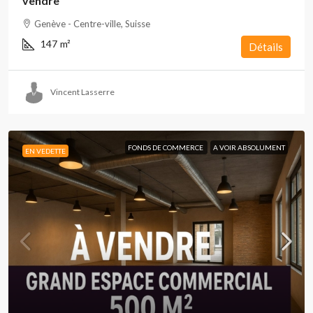
vendre
Genève - Centre-ville, Suisse
147
m²
Détails
Vincent Lasserre
FONDS DE COMMERCE
A VOIR ABSOLUMENT
EN VEDETTE