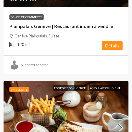
FONDS DE COMMERCE
Plainpalais Genève | Restaurant indien à vendre
Genève Plainpalais, Suisse
120
m²
Détails
Vincent Lasserre
FONDS DE COMMERCE
A VOIR ABSOLUMENT
EN VEDETTE