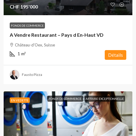
CHF 195'000
FONDS DE COMMERCE
A Vendre Restaurant – Pays d En-Haut VD
Château-d'Oex, Suisse
1
m²
Détails
Fausto Pizza
FONDS DE COMMERCE
AFFAIRE EXCEPTIONNELLE
EN VEDETTE