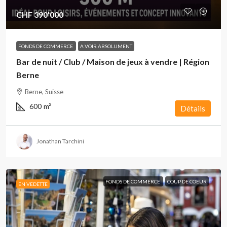
CHF 390'000
FONDS DE COMMERCE
A VOIR ABSOLUMENT
Bar de nuit / Club / Maison de jeux à vendre | Région
Berne
Berne, Suisse
600
m²
Détails
Jonathan Tarchini
FONDS DE COMMERCE
COUP DE COEUR
EN VEDETTE