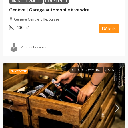
FONDS DE COMMERCE
FORT POTENTIEL
Genève | Garage automobile à vendre
Genève Centre-ville, Suisse
430
m²
Détails
Vincent Lasserre
FONDS DE COMMERCE
A SAISIR
EN VEDETTE