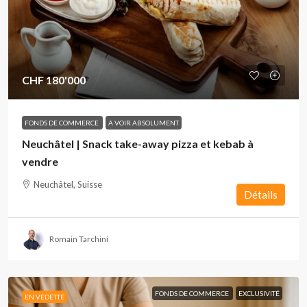
CHF 180'000
FONDS DE COMMERCE
A VOIR ABSOLUMENT
Neuchâtel | Snack take-away pizza et kebab à
vendre
Neuchâtel, Suisse
Détails
Romain Tarchini
FONDS DE COMMERCE
EXCLUSIVITÉ
EN VEDETTE