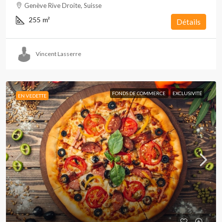
Genève Rive Droite, Suisse
255
m²
Détails
Vincent Lasserre
FONDS DE COMMERCE
EXCLUSIVITÉ
EN VEDETTE