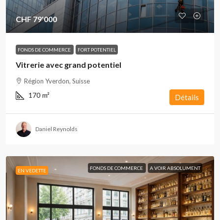
CHF 79'000
FONDS DE COMMERCE
FORT POTENTIEL
Vitrerie avec grand potentiel
Région Yverdon, Suisse
170
m²
Détails
Daniel Reynolds
FONDS DE COMMERCE
A VOIR ABSOLUMENT
EN VEDETTE