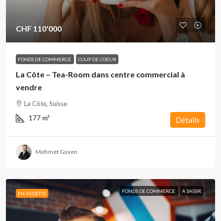
CHF 110'000
FONDS DE COMMERCE
COUP DE COEUR
La Côte – Tea-Room dans centre commercial à
vendre
La Côte, Suisse
177
m²
Détails
Mehmet Güven
FONDS DE COMMERCE
A SAISIR
EN VEDETTE