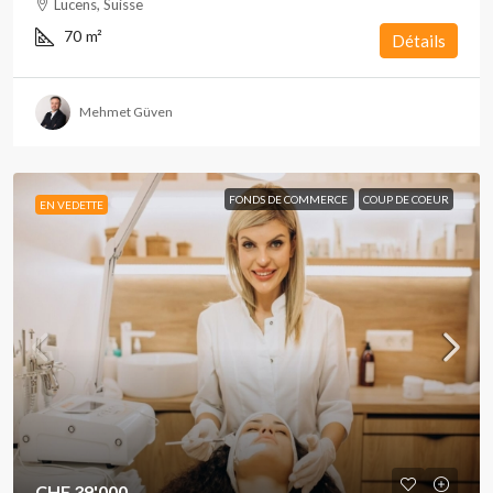
Lucens, Suisse
70
m²
Détails
Mehmet Güven
FONDS DE COMMERCE
COUP DE COEUR
EN VEDETTE
CHF 39'000