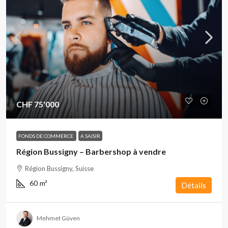
CHF 75'000
FONDS DE COMMERCE
A SAISIR
Région Bussigny – Barbershop à vendre
Région Bussigny, Suisse
60
m²
Détails
Mehmet Güven