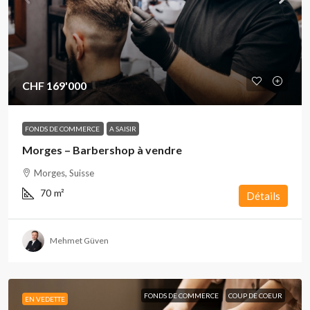
CHF 169'000
FONDS DE COMMERCE
A SAISIR
Morges – Barbershop à vendre
Morges, Suisse
70
m²
Détails
Mehmet Güven
FONDS DE COMMERCE
COUP DE COEUR
EN VEDETTE