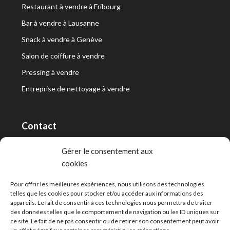
Restaurant à vendre à Fribourg
Bar à vendre à Lausanne
Snack à vendre à Genève
Salon de coiffure à vendre
Pressing à vendre
Entreprise de nettoyage à vendre
Contact
RT Capital First SA/Ltd
Gérer le consentement aux
cookies
Route de Lausanne 10, 1400 Yverdon-les-Bains
info@capitalfirst.ch
Pour offrir les meilleures expériences, nous utilisons des technologies
telles que les cookies pour stocker et/ou accéder aux informations des
appareils. Le fait de consentir à ces technologies nous permettra de traiter
des données telles que le comportement de navigation ou les ID uniques sur
ce site. Le fait de ne pas consentir ou de retirer son consentement peut avoir