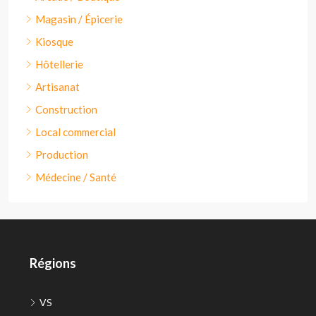
Magasin / Épicerie
Kiosque
Hôtellerie
Artisanat
Construction
Local commercial
Production
Médecine / Santé
Régions
VS