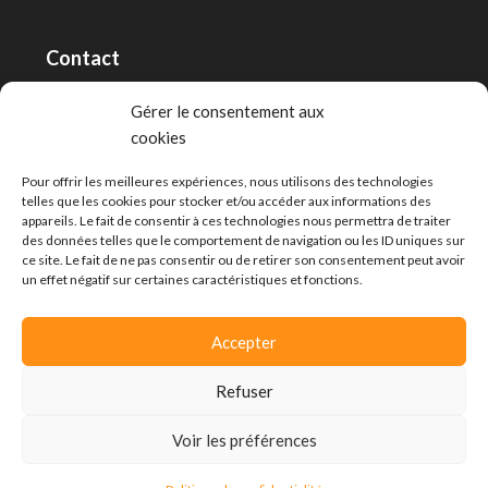
Contact
RT Capital First SA/Ltd
Gérer le consentement aux
cookies
Route de Lausanne 10, 1400 Yverdon-les-Bains
info@capitalfirst.ch
Pour offrir les meilleures expériences, nous utilisons des technologies
telles que les cookies pour stocker et/ou accéder aux informations des
appareils. Le fait de consentir à ces technologies nous permettra de traiter
des données telles que le comportement de navigation ou les ID uniques sur
ce site. Le fait de ne pas consentir ou de retirer son consentement peut avoir
un effet négatif sur certaines caractéristiques et fonctions.
Accepter
Refuser
Voir les préférences
© Capital First -
Politique de confidentialité