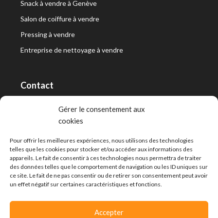
Snack à vendre à Genève
Salon de coiffure à vendre
Pressing à vendre
Entreprise de nettoyage à vendre
Contact
RT Capital First SA/Ltd
Gérer le consentement aux
cookies
Route de Lausanne 10, 1400 Yverdon-les-Bains
info@capitalfirst.ch
Pour offrir les meilleures expériences, nous utilisons des technologies
telles que les cookies pour stocker et/ou accéder aux informations des
appareils. Le fait de consentir à ces technologies nous permettra de traiter
des données telles que le comportement de navigation ou les ID uniques sur
ce site. Le fait de ne pas consentir ou de retirer son consentement peut avoir
un effet négatif sur certaines caractéristiques et fonctions.
Accepter