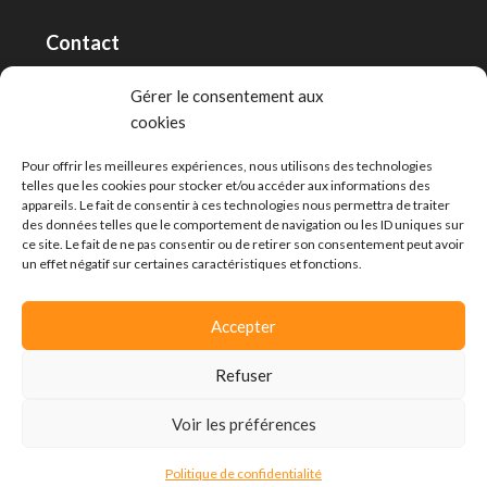
Contact
RT Capital First SA/Ltd
Gérer le consentement aux
cookies
Route de Lausanne 10, 1400 Yverdon-les-Bains
info@capitalfirst.ch
Pour offrir les meilleures expériences, nous utilisons des technologies
telles que les cookies pour stocker et/ou accéder aux informations des
appareils. Le fait de consentir à ces technologies nous permettra de traiter
des données telles que le comportement de navigation ou les ID uniques sur
ce site. Le fait de ne pas consentir ou de retirer son consentement peut avoir
un effet négatif sur certaines caractéristiques et fonctions.
Accepter
Refuser
Voir les préférences
© Capital First -
Politique de confidentialité
Politique de confidentialité