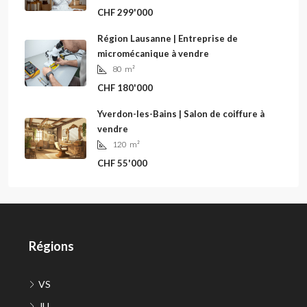
CHF 299'000
Région Lausanne | Entreprise de
micromécanique à vendre
80
m²
CHF 180'000
Yverdon-les-Bains | Salon de coiffure à
vendre
120
m²
CHF 55'000
Régions
VS
JU