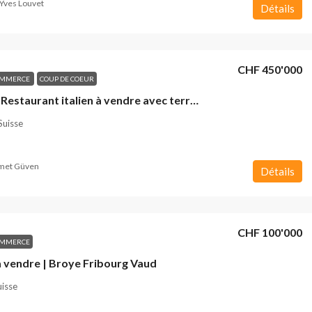
Yves Louvet
Détails
CHF 450'000
OMMERCE
COUP DE COEUR
Crissier | Restaurant italien à vendre avec terrasse
 Suisse
et Güven
Détails
CHF 100'000
OMMERCE
à vendre | Broye Fribourg Vaud
uisse