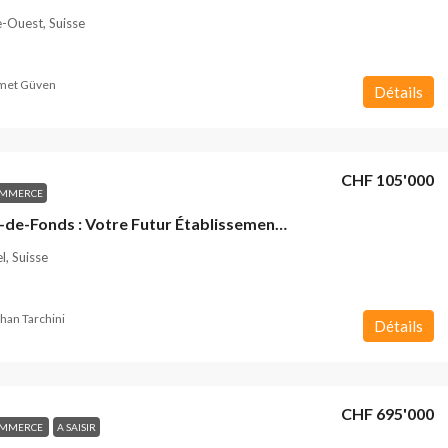
-Ouest, Suisse
et Güven
Détails
CHF 105'000
OMMERCE
La Chaux-de-Fonds : Votre Futur Établissement de Renom
l, Suisse
han Tarchini
Détails
CHF 695'000
OMMERCE
A SAISIR