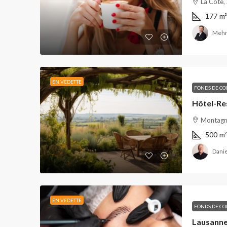
La Côte,
177
m²
Mehm
EN VEDETTE
FONDS DE C
Montagne
500
m²
Danie
EN VEDETTE
FONDS DE C
Lausanne