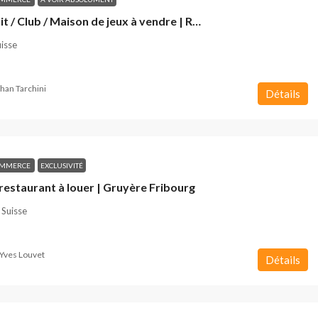
Bar de nuit / Club / Maison de jeux à vendre | Région Berne
uisse
han Tarchini
Détails
OMMERCE
EXCLUSIVITÉ
estaurant à louer | Gruyère Fribourg
 Suisse
Yves Louvet
Détails