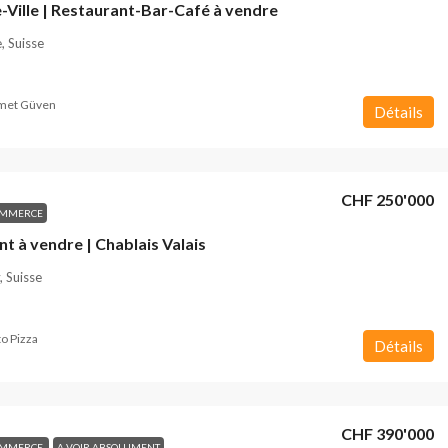
-Ville | Restaurant-Bar-Café à vendre
, Suisse
et Güven
Détails
CHF 250'000
OMMERCE
t à vendre | Chablais Valais
 Suisse
o Pizza
Détails
CHF 390'000
OMMERCE
A VOIR ABSOLUMENT