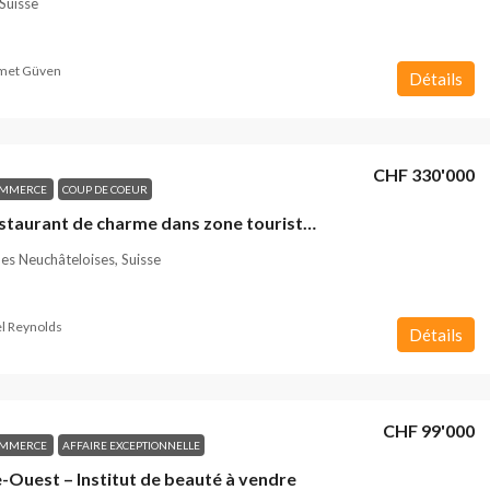
 Suisse
et Güven
Détails
CHF 330'000
OMMERCE
COUP DE COEUR
Hôtel-Restaurant de charme dans zone touristique
s Neuchâteloises, Suisse
l Reynolds
Détails
CHF 99'000
OMMERCE
AFFAIRE EXCEPTIONNELLE
-Ouest – Institut de beauté à vendre