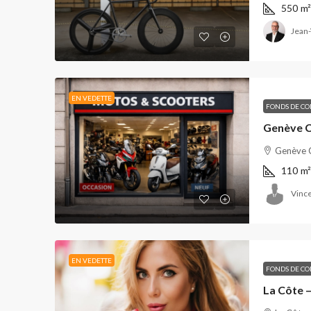
550
m²
Jean-
EN VEDETTE
FONDS DE C
Genève C
110
m²
Vince
EN VEDETTE
FONDS DE C