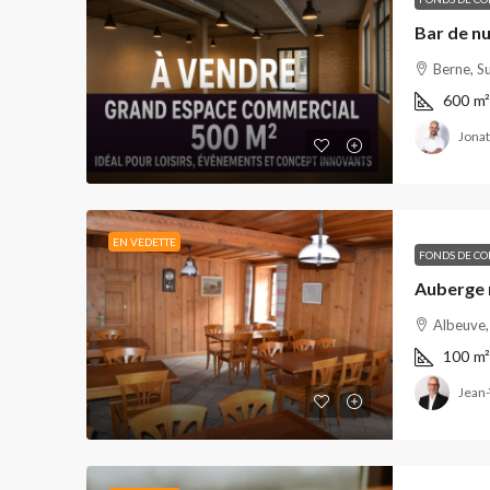
Berne, S
600
m²
Jonat
EN VEDETTE
FONDS DE C
Auberge r
Albeuve,
100
m²
Jean-