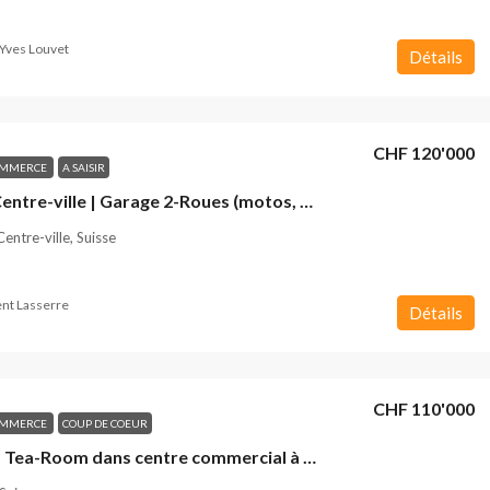
Yves Louvet
Détails
CHF 120'000
OMMERCE
A SAISIR
Genève Centre-ville | Garage 2-Roues (motos, scooters) à vendre
entre-ville, Suisse
nt Lasserre
Détails
CHF 110'000
OMMERCE
COUP DE COEUR
La Côte – Tea-Room dans centre commercial à vendre