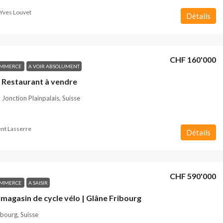
Yves Louvet
Détails
CHF 160'000
OMMERCE
A VOIR ABSOLUMENT
 Restaurant à vendre
Jonction Plainpalais, Suisse
nt Lasserre
Détails
CHF 590'000
OMMERCE
A SAISIR
magasin de cycle vélo | Glâne Fribourg
ibourg, Suisse