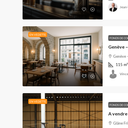
Jean-
EN VEDETTE
FONDS DE C
Genève –
Genève - 
115
m²
Vince
EN VEDETTE
FONDS DE C
A vendre 
Glâne Fr