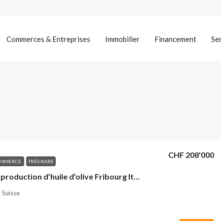
Commerces & Entreprises
Immobilier
Financement
Se
CHF 208'000
OMMERCE
TRÈS RARE
A vendre production d’huile d’olive Fribourg Italie
 Suisse