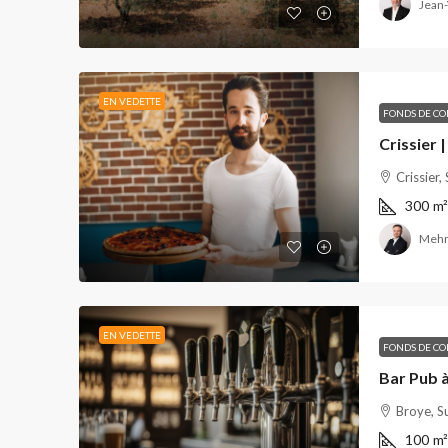
Jean-
EN VEDETTE
FONDS DE C
Crissier,
300
m²
Mehm
EN VEDETTE
FONDS DE C
Bar Pub 
Broye, S
100
m²