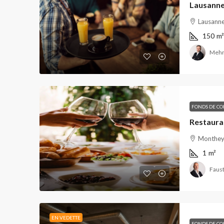
Lausanne
Lausanne
150
m²
Mehm
FONDS DE C
Restauran
Monthey,
1
m²
Faust
EN VEDETTE
FONDS DE C