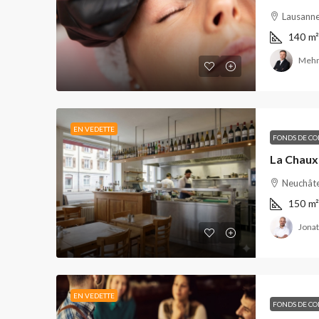
Lausanne
140
m²
Mehm
EN VEDETTE
FONDS DE C
Neuchâte
150
m²
Jonat
EN VEDETTE
FONDS DE C