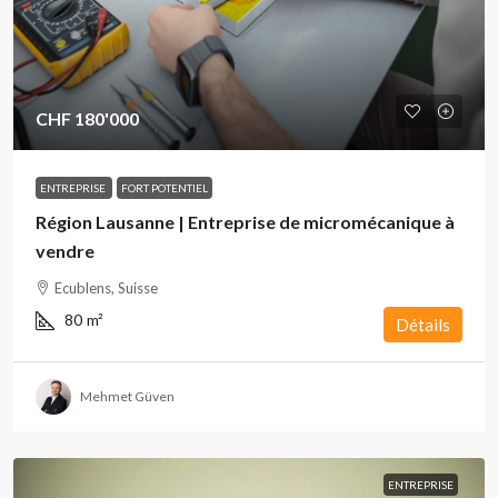
CHF 180'000
ENTREPRISE
FORT POTENTIEL
Région Lausanne | Entreprise de micromécanique à
vendre
Ecublens, Suisse
80
m²
Détails
Mehmet Güven
ENTREPRISE