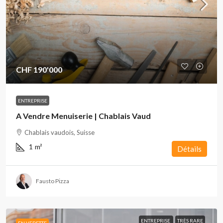
CHF 190'000
ENTREPRISE
A Vendre Menuiserie | Chablais Vaud
Chablais vaudois, Suisse
1
m²
Détails
Fausto Pizza
ENTREPRISE
TRÈS RARE