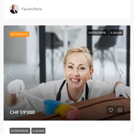
Fausto Pizza
ENTREPRISE
A SAISIR
EN VEDETTE
CHF 59'000
ENTREPRISE
A SAISIR