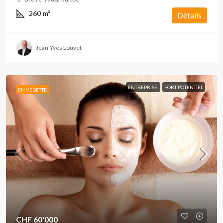
260
m²
Détails
Jean-Yves Louvet
ENTREPRISE
FORT POTENTIEL
EN VEDETTE
CHF 60'000