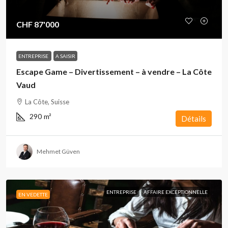
CHF 87'000
ENTREPRISE
A SAISIR
Escape Game – Divertissement – à vendre – La Côte
Vaud
La Côte, Suisse
290
m²
Détails
Mehmet Güven
ENTREPRISE
AFFAIRE EXCEPTIONNELLE
EN VEDETTE