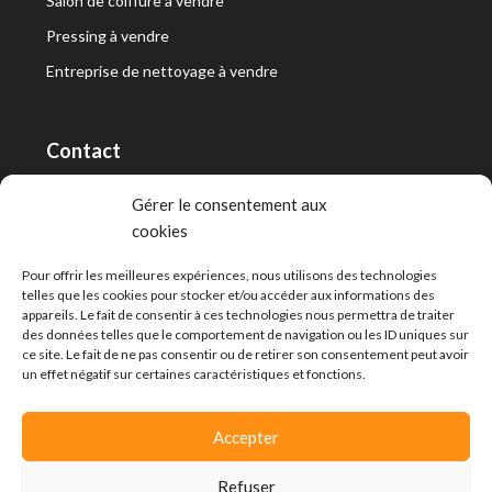
Salon de coiffure à vendre
Pressing à vendre
Entreprise de nettoyage à vendre
Contact
RT Capital First SA/Ltd
Gérer le consentement aux
cookies
Route de Lausanne 10, 1400 Yverdon-les-Bains
info@capitalfirst.ch
Pour offrir les meilleures expériences, nous utilisons des technologies
telles que les cookies pour stocker et/ou accéder aux informations des
appareils. Le fait de consentir à ces technologies nous permettra de traiter
des données telles que le comportement de navigation ou les ID uniques sur
ce site. Le fait de ne pas consentir ou de retirer son consentement peut avoir
un effet négatif sur certaines caractéristiques et fonctions.
Accepter
Refuser