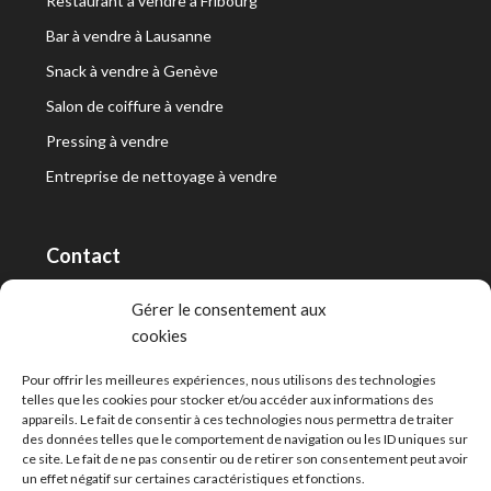
Restaurant à vendre à Fribourg
Bar à vendre à Lausanne
Snack à vendre à Genève
Salon de coiffure à vendre
Pressing à vendre
Entreprise de nettoyage à vendre
Contact
RT Capital First SA/Ltd
Gérer le consentement aux
cookies
Route de Lausanne 10, 1400 Yverdon-les-Bains
info@capitalfirst.ch
Pour offrir les meilleures expériences, nous utilisons des technologies
telles que les cookies pour stocker et/ou accéder aux informations des
appareils. Le fait de consentir à ces technologies nous permettra de traiter
des données telles que le comportement de navigation ou les ID uniques sur
ce site. Le fait de ne pas consentir ou de retirer son consentement peut avoir
un effet négatif sur certaines caractéristiques et fonctions.