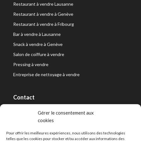
Restaurant à vendre Lausanne
Restaurant à vendre à Genève
Restaurant à vendre à Fribourg
Bar à vendre à Lausanne
Snack à vendre à Genève
Salon de coiffure à vendre
Pressing à vendre
Entreprise de nettoyage à vendre
Contact
RT Capital First SA/Ltd
Gérer le consentement aux
cookies
Route de Lausanne 10, 1400 Yverdon-les-Bains
info@capitalfirst.ch
Pour offrir les meilleures expériences, nous utilisons des technologies
telles que les cookies pour stocker et/ou accéder aux informations des