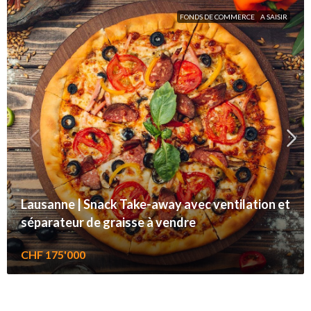
FONDS DE COMMERCE
A SAISIR
Lausanne | Snack Take-away avec ventilation et
séparateur de graisse à vendre
CHF 175'000