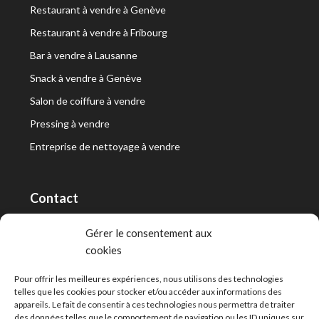
Restaurant à vendre à Genève
Restaurant à vendre à Fribourg
Bar à vendre à Lausanne
Snack à vendre à Genève
Salon de coiffure à vendre
Pressing à vendre
Entreprise de nettoyage à vendre
Contact
RT Capital First SA/Ltd
Gérer le consentement aux
cookies
Route de Lausanne 10, 1400 Yverdon-les-Bains
info@capitalfirst.ch
Pour offrir les meilleures expériences, nous utilisons des technologies
telles que les cookies pour stocker et/ou accéder aux informations des
appareils. Le fait de consentir à ces technologies nous permettra de traiter
des données telles que le comportement de navigation ou les ID uniques sur