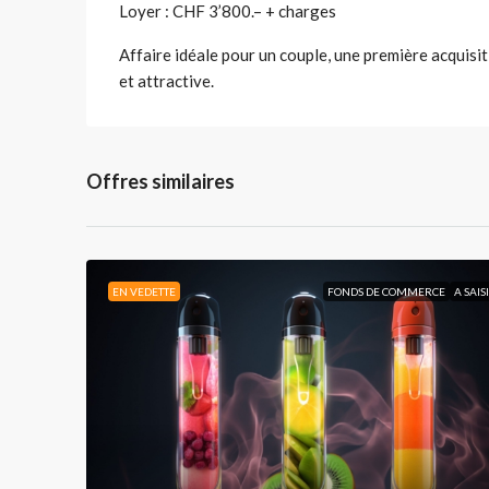
Loyer : CHF 3’800.– + charges
Affaire idéale pour un couple, une première acquis
et attractive.
Offres similaires
EN VEDETTE
FONDS DE COMMERCE
A SAIS