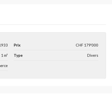
1933
Prix
CHF 179'000
1 m²
Type
Divers
merce