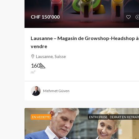
CHF 150'000
Lausanne – Magasin de Growshop-Headshop à
vendre
Lausanne, Suisse
160
m²
Mehmet Güven
EN VEDETTE
ENTREPRISE
DÉPART EN RETRAI