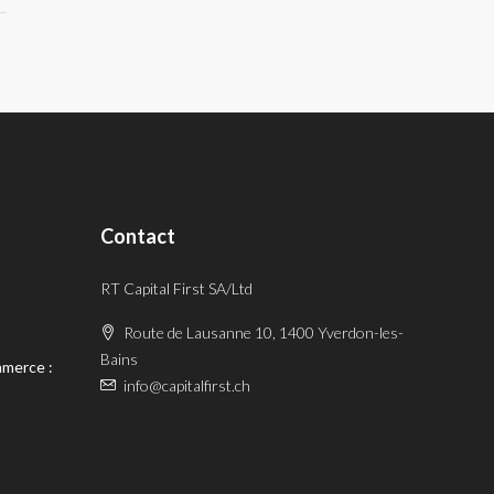
Contact
RT Capital First SA/Ltd
Route de Lausanne 10, 1400 Yverdon-les-
Bains
mmerce :
info@capitalfirst.ch