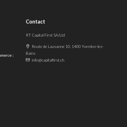
Contact
RT Capital First SA/Ltd
Route de Lausanne 10, 1400 Yverdon-les-
Bains
mmerce :
info@capitalfirst.ch