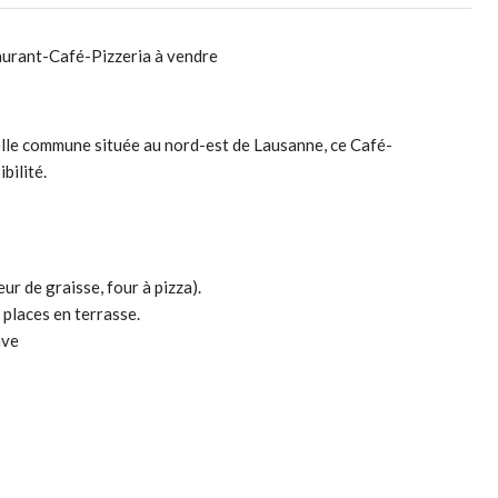
aurant-Café-Pizzeria à vendre
belle commune située au nord-est de Lausanne, ce Café-
bilité.
ur de graisse, four à pizza).
 places en terrasse.
ave