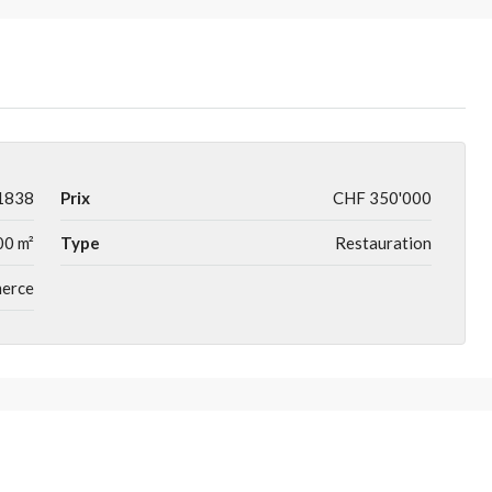
1838
Prix
CHF 350'000
00 m²
Type
Restauration
merce