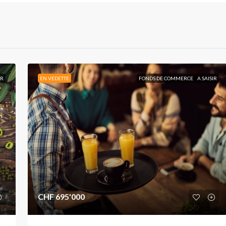
IR
EN VEDETTE
FONDS DE COMMERCE
A SAISIR
CHF 695'000