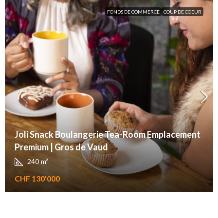
FONDS DE COMMERCE
COUP DE COEUR
Joli Snack Boulangerie Tea-Room Emplacement
Premium | Gros de Vaud
240
m²
CHF 130'000