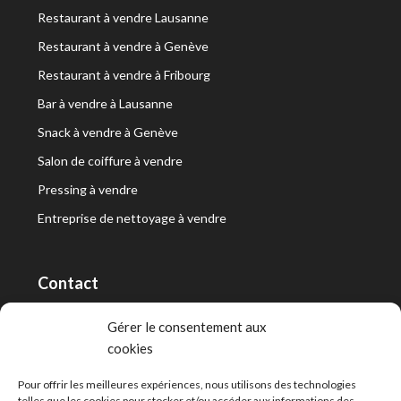
Restaurant à vendre Lausanne
Restaurant à vendre à Genève
Restaurant à vendre à Fribourg
Bar à vendre à Lausanne
Snack à vendre à Genève
Salon de coiffure à vendre
Pressing à vendre
Entreprise de nettoyage à vendre
Contact
RT Capital First SA/Ltd
Gérer le consentement aux
cookies
Route de Lausanne 10, 1400 Yverdon-les-Bains
info@capitalfirst.ch
Pour offrir les meilleures expériences, nous utilisons des technologies
telles que les cookies pour stocker et/ou accéder aux informations des