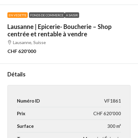
EN VEDETTE
FONDS DE COMMERCE
A SAISIR
Lausanne | Epicerie- Boucherie – Shop
centrée et rentable à vendre
Lausanne, Suisse
CHF 620'000
Détails
Numéro ID
VF1861
Prix
CHF 620'000
Surface
300 m²