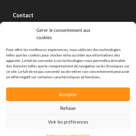
Contact
RT Capital First SA/Ltd
Gérer le consentement aux
cookies
Route de Lausanne 10, 1400 Yverdon-les-Bains
info@capitalfirst.ch
Pour offrir les meilleures expériences, nous utilisons des technologies
telles que les cookies pour stocker et/ou accéder aux informations des
appareils. Le fait de consentir à ces technologies nous permettra de traiter
des données telles que le comportement de navigation ou les ID uniques sur
ce site. Le fait de ne pas consentir ou de retirer son consentement peut avoir
un effet négatif sur certaines caractéristiques et fonctions.
Accepter
Refuser
Voir les préférences
© Capital First -
Politique de confidentialité
Mehmet Güven
Politique de confidentialité