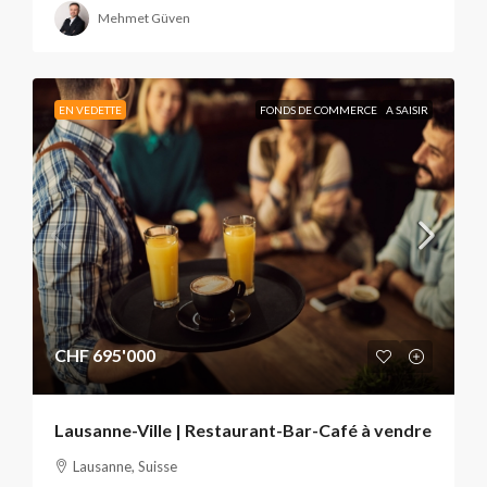
Mehmet Güven
EN VEDETTE
FONDS DE COMMERCE
A SAISIR
CHF 695'000
Lausanne-Ville | Restaurant-Bar-Café à vendre
Lausanne, Suisse