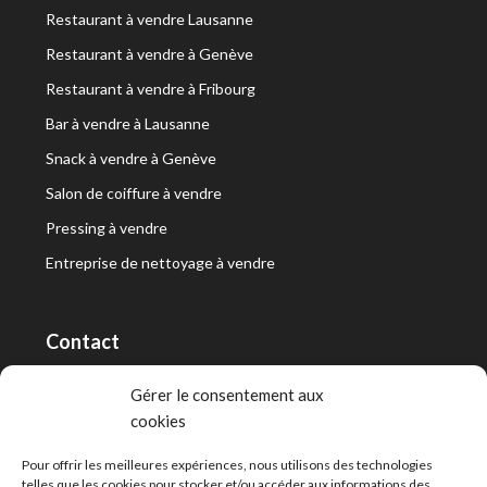
Restaurant à vendre Lausanne
Restaurant à vendre à Genève
Restaurant à vendre à Fribourg
Bar à vendre à Lausanne
Snack à vendre à Genève
Salon de coiffure à vendre
Pressing à vendre
Entreprise de nettoyage à vendre
Contact
RT Capital First SA/Ltd
Gérer le consentement aux
cookies
Route de Lausanne 10, 1400 Yverdon-les-Bains
info@capitalfirst.ch
Pour offrir les meilleures expériences, nous utilisons des technologies
telles que les cookies pour stocker et/ou accéder aux informations des