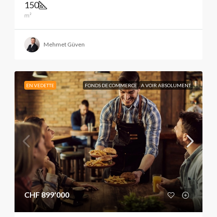
150
m²
Mehmet Güven
EN VEDETTE
FONDS DE COMMERCE
A VOIR ABSOLUMENT
CHF 899'000