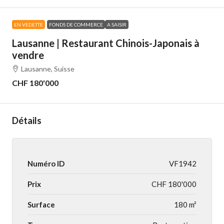
EN VEDETTE
FONDS DE COMMERCE
A SAISIR
Lausanne | Restaurant Chinois-Japonais à
vendre
Lausanne, Suisse
CHF 180'000
Détails
Numéro ID
VF1942
Prix
CHF 180'000
Surface
180 m²