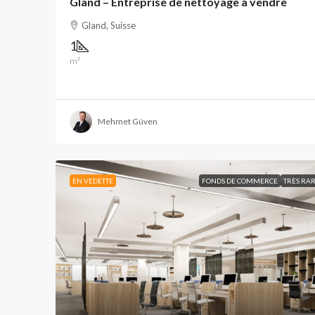
Gland – Entreprise de nettoyage à vendre
Gland, Suisse
1
m²
Mehmet Güven
EN VEDETTE
FONDS DE COMMERCE
TRÈS RA