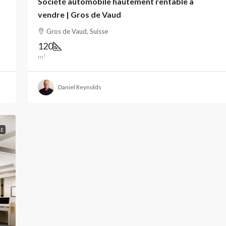
Société automobile hautement rentable à
vendre | Gros de Vaud
Gros de Vaud, Suisse
120
m²
Daniel Reynolds
RE