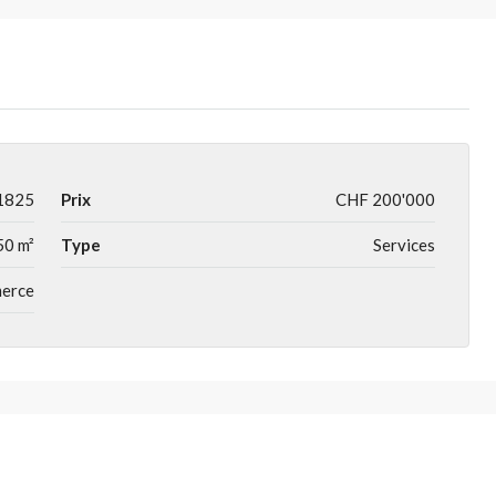
1825
Prix
CHF 200'000
50 m²
Type
Services
merce