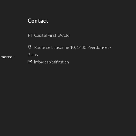
Contact
RT Capital First SA/Ltd
Route de Lausanne 10, 1400 Yverdon-les-
Bains
mmerce :
info@capitalfirst.ch