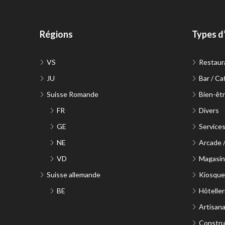
Régions
Types d
VS
Restaur
JU
Bar / Ca
Suisse Romande
Bien-êtr
FR
Divers
GE
Service
NE
Arcade 
VD
Magasin 
Suisse allemande
Kiosque
BE
Hôteller
Artisana
Constru