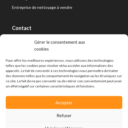
Entreprise de nettoyage à vendre
Contact
RT Capital First SA/Ltd
Gérer le consentement aux
cookies
Route de Lausanne 10, 1400 Yverdon-les-Bains
info@capitalfirst.ch
Pour offrir les meilleures expériences, nous utilisons des technologies
telles que les cookies pour stocker et/ou accéder aux informations des
appareils. Le fait de consentir à ces technologies nous permettra de traiter
des données telles que le comportement de navigation ou les ID uniques sur
ce site. Le fait de ne pas consentir ou de retirer son consentement peut avoir
un effet négatif sur certaines caractéristiques et fonctions.
Accepter
Refuser