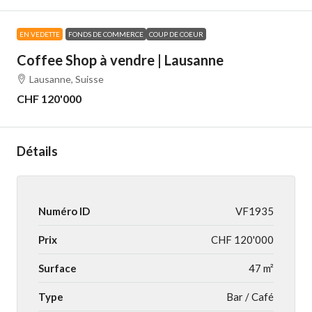
EN VEDETTE
FONDS DE COMMERCE
COUP DE COEUR
Coffee Shop à vendre | Lausanne
Lausanne, Suisse
CHF 120'000
Détails
Numéro ID
VF1935
Prix
CHF 120'000
Surface
47 m²
Type
Bar / Café