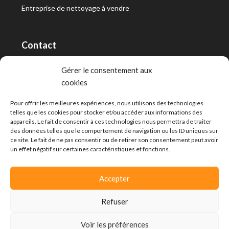
Entreprise de nettoyage à vendre
Contact
RT Capital First SA/Ltd
Gérer le consentement aux
cookies
Route de Lausanne 10, 1400 Yverdon-les-Bains
info@capitalfirst.ch
Pour offrir les meilleures expériences, nous utilisons des technologies
telles que les cookies pour stocker et/ou accéder aux informations des
appareils. Le fait de consentir à ces technologies nous permettra de traiter
des données telles que le comportement de navigation ou les ID uniques sur
ce site. Le fait de ne pas consentir ou de retirer son consentement peut avoir
un effet négatif sur certaines caractéristiques et fonctions.
Accepter
Refuser
Voir les préférences