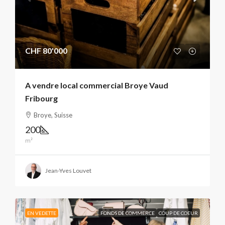
CHF 80'000
A vendre local commercial Broye Vaud
Fribourg
Broye, Suisse
200
m²
Jean-Yves Louvet
EN VEDETTE
FONDS DE COMMERCE
COUP DE COEUR