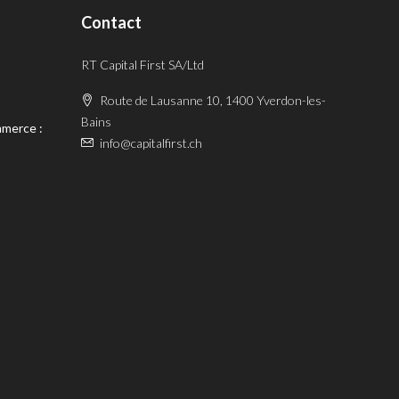
Contact
RT Capital First SA/Ltd
Route de Lausanne 10, 1400 Yverdon-les-
Bains
mmerce :
info@capitalfirst.ch