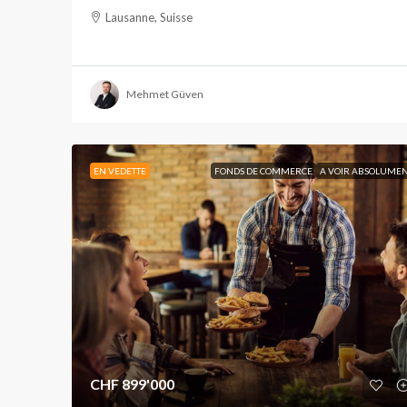
Lausanne, Suisse
Mehmet Güven
EN VEDETTE
FONDS DE COMMERCE
A VOIR ABSOLUME
CHF 899'000