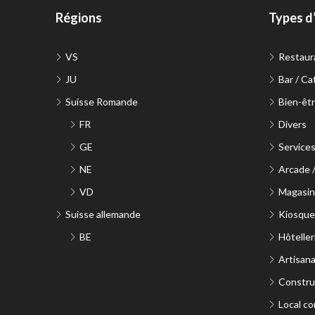
Régions
Types d
VS
Restaur
JU
Bar / Ca
Suisse Romande
Bien-êtr
FR
Divers
GE
Service
NE
Arcade 
VD
Magasin 
Suisse allemande
Kiosque
BE
Hôteller
Artisana
Constru
Local co