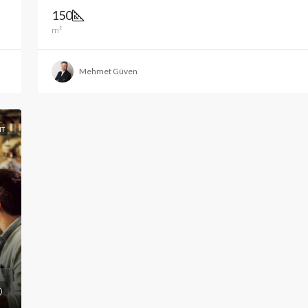
150
m²
Mehmet Güven
NT