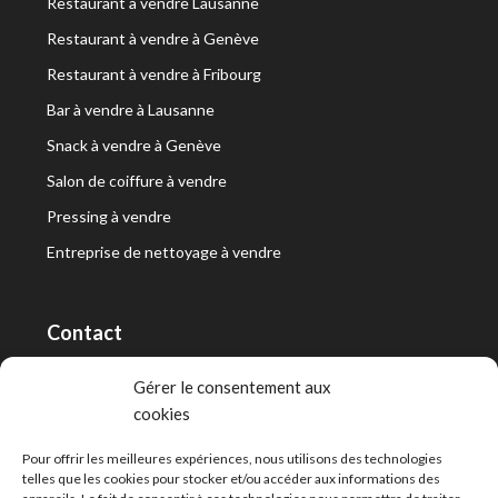
Restaurant à vendre Lausanne
Restaurant à vendre à Genève
Restaurant à vendre à Fribourg
Bar à vendre à Lausanne
Snack à vendre à Genève
Salon de coiffure à vendre
Pressing à vendre
Entreprise de nettoyage à vendre
Contact
RT Capital First SA/Ltd
Gérer le consentement aux
cookies
Route de Lausanne 10, 1400 Yverdon-les-Bains
info@capitalfirst.ch
Pour offrir les meilleures expériences, nous utilisons des technologies
telles que les cookies pour stocker et/ou accéder aux informations des