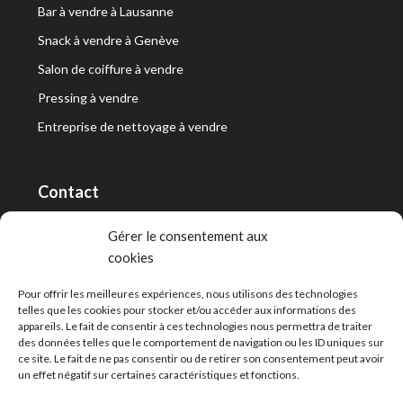
Bar à vendre à Lausanne
Snack à vendre à Genève
Salon de coiffure à vendre
Pressing à vendre
Entreprise de nettoyage à vendre
Contact
RT Capital First SA/Ltd
Gérer le consentement aux
cookies
Route de Lausanne 10, 1400 Yverdon-les-Bains
info@capitalfirst.ch
Pour offrir les meilleures expériences, nous utilisons des technologies
telles que les cookies pour stocker et/ou accéder aux informations des
appareils. Le fait de consentir à ces technologies nous permettra de traiter
des données telles que le comportement de navigation ou les ID uniques sur
ce site. Le fait de ne pas consentir ou de retirer son consentement peut avoir
un effet négatif sur certaines caractéristiques et fonctions.