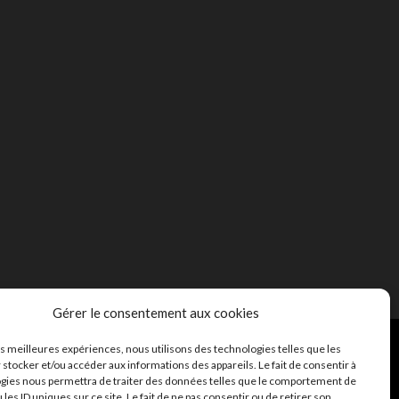
Gérer le consentement aux cookies
les meilleures expériences, nous utilisons des technologies telles que les
 stocker et/ou accéder aux informations des appareils. Le fait de consentir à
gies nous permettra de traiter des données telles que le comportement de
 les ID uniques sur ce site. Le fait de ne pas consentir ou de retirer son