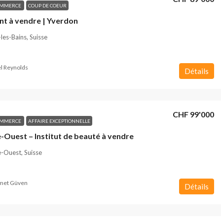
OMMERCE
COUP DE COEUR
nt à vendre | Yverdon
les-Bains, Suisse
l Reynolds
Détails
CHF 99'000
OMMERCE
AFFAIRE EXCEPTIONNELLE
-Ouest – Institut de beauté à vendre
-Ouest, Suisse
et Güven
Détails