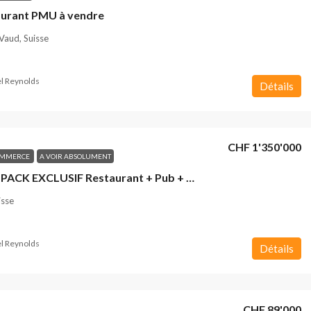
aurant PMU à vendre
Vaud, Suisse
l Reynolds
Détails
CHF 1'350'000
OMMERCE
A VOIR ABSOLUMENT
A vendre PACK EXCLUSIF Restaurant + Pub + Discothèque VAUD
isse
l Reynolds
Détails
CHF 89'000