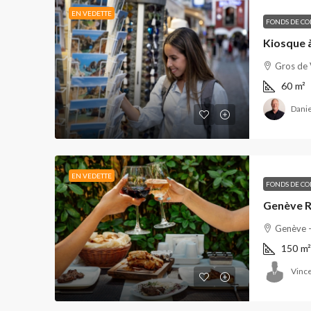
EN VEDETTE
FONDS DE C
Kiosque 
Gros de 
60
m²
Danie
EN VEDETTE
FONDS DE C
Genève - 
150
m²
Vince