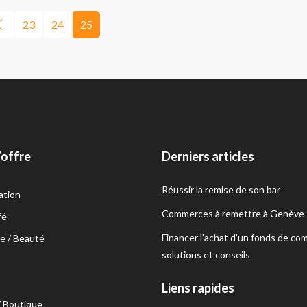
23
24
25
’offre
Derniers articles
Réussir la remise de son bar
ation
Commerces à remettre à Genève
fé
Financer l’achat d’un fonds de co
e / Beauté
solutions et conseils
s
Liens rapides
/ Boutique