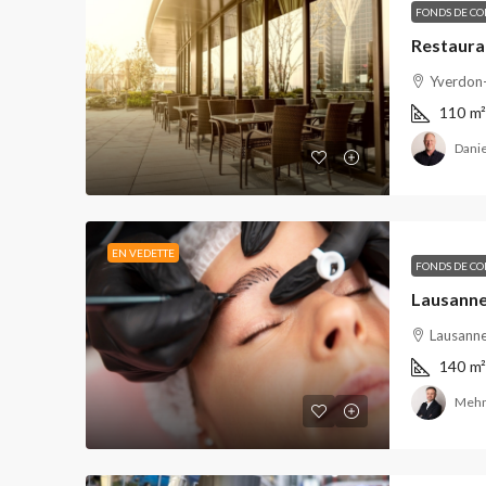
FONDS DE C
Restaura
Yverdon-
110
m²
Danie
EN VEDETTE
FONDS DE C
Lausanne
Lausanne
140
m²
Mehm