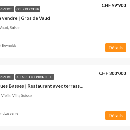
CHF 99'900
OMMERCE
COUP DE COEUR
à vendre | Gros de Vaud
Vaud, Suisse
l Reynolds
Détails
CHF 300'000
OMMERCE
AFFAIRE EXCEPTIONNELLE
Genève Rues Basses | Restaurant avec terrasse à vendre
Vieille Ville, Suisse
nt Lasserre
Détails