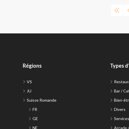
Régions
Types d
VS
Restaur
JU
Bar / Ca
Suisse Romande
Bien-êtr
FR
Divers
GE
Service
NE
Arcade 