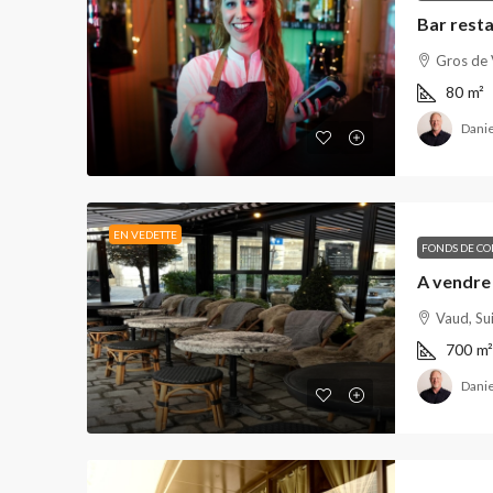
Bar rest
Gros de 
80
m²
Danie
EN VEDETTE
FONDS DE C
Vaud, Su
700
m²
Danie