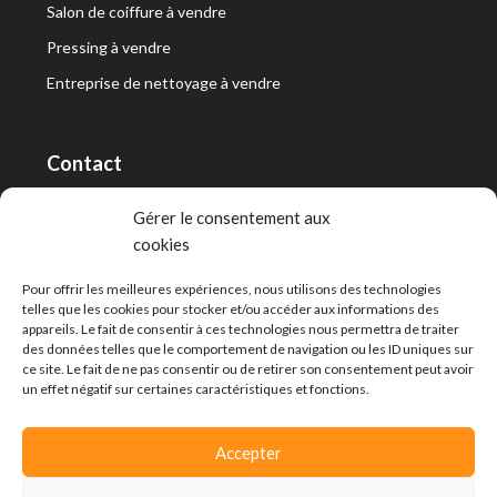
Salon de coiffure à vendre
Pressing à vendre
Entreprise de nettoyage à vendre
Contact
RT Capital First SA/Ltd
Gérer le consentement aux
cookies
Route de Lausanne 10, 1400 Yverdon-les-Bains
info@capitalfirst.ch
Pour offrir les meilleures expériences, nous utilisons des technologies
telles que les cookies pour stocker et/ou accéder aux informations des
appareils. Le fait de consentir à ces technologies nous permettra de traiter
des données telles que le comportement de navigation ou les ID uniques sur
ce site. Le fait de ne pas consentir ou de retirer son consentement peut avoir
un effet négatif sur certaines caractéristiques et fonctions.
Accepter