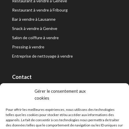
Restaurant à vendre à Genève
Restaurant à vendre à Fribourg
Bar à vendre à Lausanne
Snack à vendre à Genève
Salon de coiffure à vendre
Pressing à vendre
Entreprise de nettoyage à vendre
Contact
RT Capital First SA/Ltd
Gérer le consentement aux
cookies
Route de Lausanne 10, 1400 Yverdon-les-Bains
info@capitalfirst.ch
Pour offrir les meilleures expériences, nous utilisons des technologies
telles que les cookies pour stocker et/ou accéder aux informations des
appareils. Le fait de consentir à ces technologies nous permettra de traiter
des données telles que le comportement de navigation ou les ID uniques sur