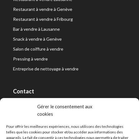
Restaurant à vendre à Genève
Restaurant à vendre à Fribourg
Bar à vendre à Lausanne
Snack à vendre à Genève
Salon de coiffure à vendre
Pressing à vendre
Entreprise de nettoyage à vendre
Contact
RT Capital First SA/Ltd
Gérer le consentement aux
cookies
Route de Lausanne 10, 1400 Yverdon-les-Bains
info@capitalfirst.ch
Pour offrir les meilleures expériences, nous utilisons des technologies
telles que les cookies pour stocker et/ou accéder aux informations des
appareils. Le fait de consentir à ces technologies nous permettra de traiter