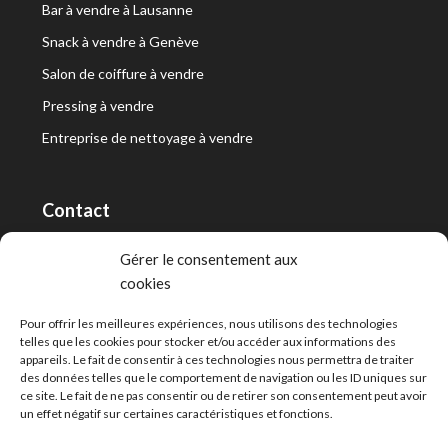
Bar à vendre à Lausanne
Snack à vendre à Genève
Salon de coiffure à vendre
Pressing à vendre
Entreprise de nettoyage à vendre
Contact
RT Capital First SA/Ltd
Gérer le consentement aux
cookies
Route de Lausanne 10, 1400 Yverdon-les-Bains
info@capitalfirst.ch
Pour offrir les meilleures expériences, nous utilisons des technologies
telles que les cookies pour stocker et/ou accéder aux informations des
appareils. Le fait de consentir à ces technologies nous permettra de traiter
des données telles que le comportement de navigation ou les ID uniques sur
ce site. Le fait de ne pas consentir ou de retirer son consentement peut avoir
un effet négatif sur certaines caractéristiques et fonctions.