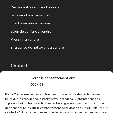
Restaurant à vendre à Fribourg
Bar à vendre à Lausanne
Snack à vendre à Genève
Salon de coiffure à vendre
Pressing à vendre
Entreprise de nettoyage à vendre
Contact
RT Capital First SA/Ltd
Gérer le consentement aux
cookies
Route de Lausanne 10, 1400 Yverdon-les-Bains
info@capitalfirst.ch
Pour offrir les meilleures expériences, nous utilisons des technologies
telles que les cookies pour stocker et/ou accéder aux informations des
appareils. Le fait de consentir à ces technologies nous permettra de traiter
des données telles que le comportement de navigation ou les ID uniques sur
ce site. Le fait de ne pas consentir ou de retirer son consentement peut avoir