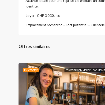
Activité idéale pour une reprise clé en main, un com
identité.
Loyer : CHF 3’030.- cc
Emplacement recherché – Fort potentiel – Clientèle
Offres similaires
EN VEDETTE
FONDS DE COMMERCE
EXCLUSIVI