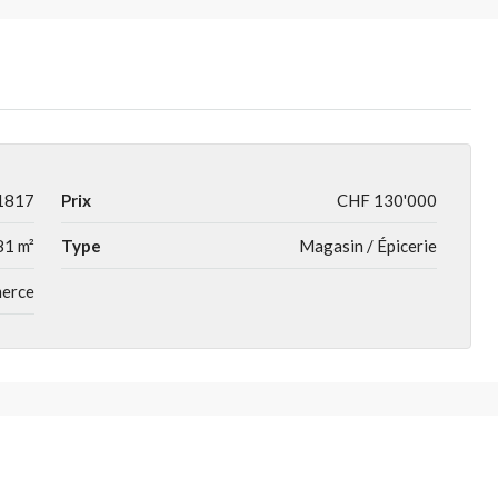
1817
Prix
CHF 130'000
81 m²
Type
Magasin / Épicerie
merce