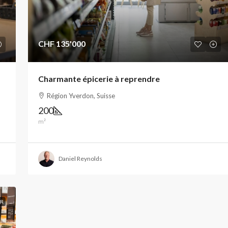
CHF 135'000
Charmante épicerie à reprendre
Région Yverdon, Suisse
200
m²
Daniel Reynolds
IR