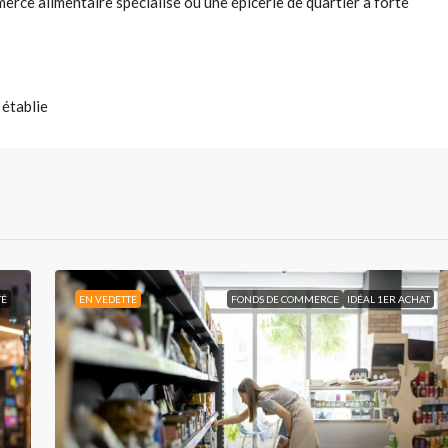
merce alimentaire spécialisé ou une épicerie de quartier à forte
 établie
TÉ
EN VEDETTE
FONDS DE COMMERCE
IDÉAL 1ER ACHAT