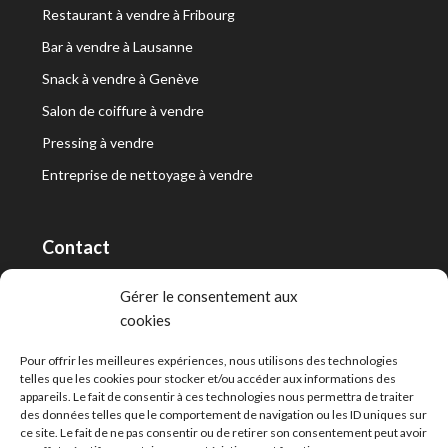
Restaurant à vendre à Fribourg
Bar à vendre à Lausanne
Snack à vendre à Genève
Salon de coiffure à vendre
Pressing à vendre
Entreprise de nettoyage à vendre
Contact
RT Capital First SA/Ltd
Gérer le consentement aux
cookies
Route de Lausanne 10, 1400 Yverdon-les-Bains
info@capitalfirst.ch
Pour offrir les meilleures expériences, nous utilisons des technologies
telles que les cookies pour stocker et/ou accéder aux informations des
appareils. Le fait de consentir à ces technologies nous permettra de traiter
des données telles que le comportement de navigation ou les ID uniques sur
ce site. Le fait de ne pas consentir ou de retirer son consentement peut avoir