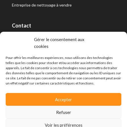
Entreprise de nettoyage à vendre
Contact
RT Capital First SA/Ltd
Gérer le consentement aux
cookies
Route de Lausanne 10, 1400 Yverdon-les-Bains
info@capitalfirst.ch
Pour offrir les meilleures expériences, nous utilisons des technologies
telles que les cookies pour stocker et/ou accéder aux informations des
appareils. Le fait de consentir à ces technologies nous permettra de traiter
des données telles que le comportement de navigation ou les ID uniques sur
ce site. Le fait de ne pas consentir ou de retirer son consentement peut avoir
un effet négatif sur certaines caractéristiques et fonctions.
Accepter
Refuser
Voir les préférences