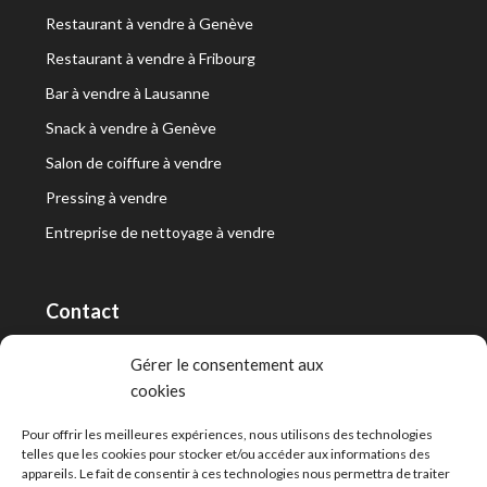
Restaurant à vendre à Genève
Restaurant à vendre à Fribourg
Bar à vendre à Lausanne
Snack à vendre à Genève
Salon de coiffure à vendre
Pressing à vendre
Entreprise de nettoyage à vendre
Contact
RT Capital First SA/Ltd
Gérer le consentement aux
cookies
Route de Lausanne 10, 1400 Yverdon-les-Bains
info@capitalfirst.ch
Pour offrir les meilleures expériences, nous utilisons des technologies
telles que les cookies pour stocker et/ou accéder aux informations des
appareils. Le fait de consentir à ces technologies nous permettra de traiter