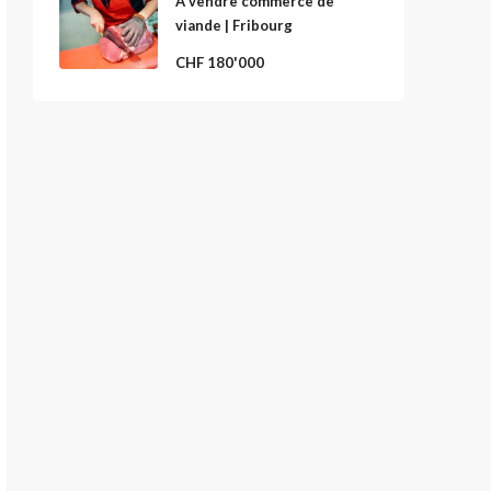
A vendre commerce de
viande | Fribourg
CHF 180'000