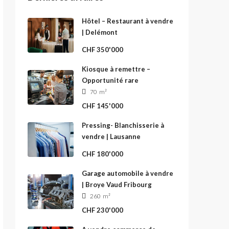
Hôtel – Restaurant à vendre
| Delémont
CHF 350'000
Kiosque à remettre –
Opportunité rare
70
m²
CHF 145'000
Pressing- Blanchisserie à
vendre | Lausanne
CHF 180'000
Garage automobile à vendre
| Broye Vaud Fribourg
260
m²
CHF 230'000